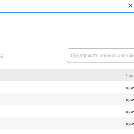
32
Час
при
при
при
при