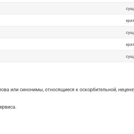
сущ
кра
сущ
кра
сущ
ова или синонимы, относящиеся к оскорбительной, нецензу
ервиса.