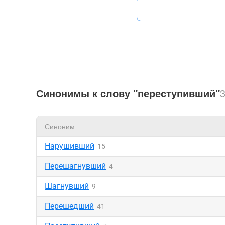
Синонимы к слову "переступивший"
Синоним
Нарушивший
15
Перешагнувший
4
Шагнувший
9
Перешедший
41