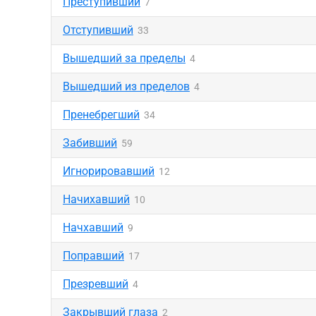
Преступивший
7
Отступивший
33
Вышедший за пределы
4
Вышедший из пределов
4
Пренебрегший
34
Забивший
59
Игнорировавший
12
Начихавший
10
Начхавший
9
Поправший
17
Презревший
4
Закрывший глаза
2