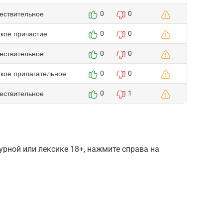
ествительное
0
0
ткое причастие
0
0
ествительное
0
0
ткое прилагательное
0
0
ествительное
0
1
рной или лексике 18+, нажмите справа на