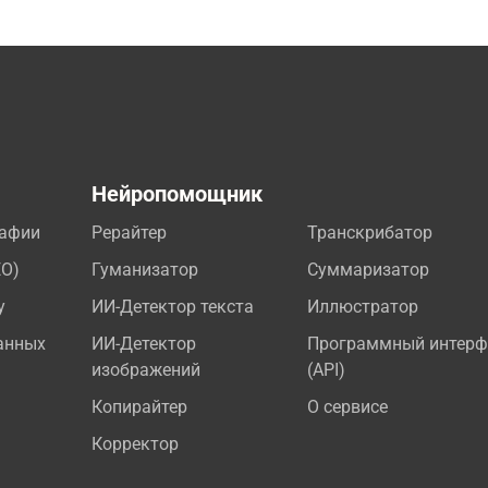
а
Нейропомощник
рафии
Рерайтер
Транскрибатор
EO)
Гуманизатор
Суммаризатор
у
ИИ-Детектор текста
Иллюстратор
анных
ИИ-Детектор
Программный интерф
изображений
(API)
Копирайтер
О сервисе
Корректор