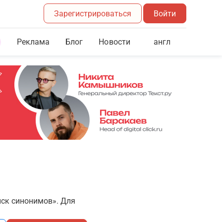
Зарегистрироваться
Войти
Реклама
Блог
англ
Новости
иск синонимов». Для