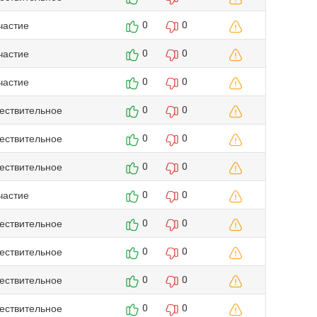
частие
0
0
частие
0
0
частие
0
0
ествительное
0
0
ествительное
0
0
ествительное
0
0
частие
0
0
ествительное
0
0
ествительное
0
0
ествительное
0
0
ествительное
0
0