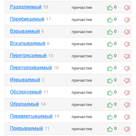
Разделяемый
причастие
53
0
0
Перебираемый
причастие
17
0
0
Взрываемый
причастие
6
0
0
Вскапываемый
причастие
6
0
0
Перетрясаемый
причастие
10
0
0
Перетряхиваемый
причастие
10
0
0
Изрываемый
причастие
2
0
0
Обследуемый
причастие
17
0
0
Обрезаемый
причастие
14
0
0
Перевертываемый
причастие
19
0
0
Прерываемый
причастие
11
0
0