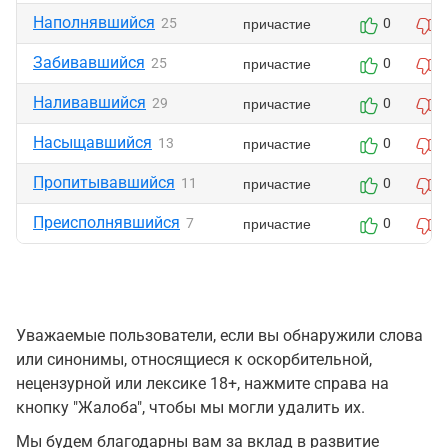
Наполнявшийся
причастие
25
0
0
Забивавшийся
причастие
25
0
0
Наливавшийся
причастие
29
0
0
Насыщавшийся
причастие
13
0
0
Пропитывавшийся
причастие
11
0
0
Преисполнявшийся
причастие
7
0
0
Уважаемые пользователи, если вы обнаружили слова
или синонимы, относящиеся к оскорбительной,
нецензурной или лексике 18+, нажмите справа на
кнопку "Жалоба", чтобы мы могли удалить их.
Мы будем благодарны вам за вклад в развитие