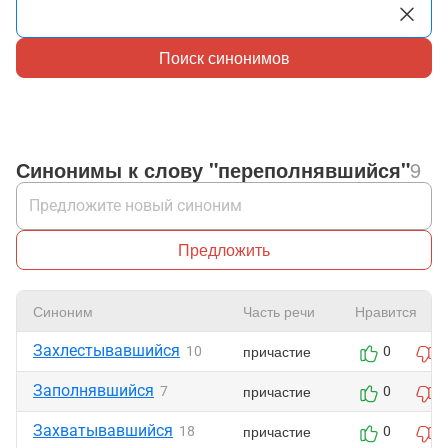
Поиск синонимов
Синонимы к слову "переполнявшийся"
9
Предложить
Синоним
Часть речи
Нравится
Захлестывавшийся
причастие
10
0
0
Заполнявшийся
причастие
7
0
0
Захватывавшийся
причастие
18
0
0