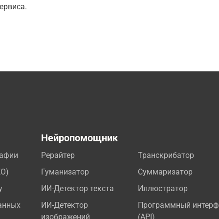
ервиса.
а
Нейропомощник
рафии
Рерайтер
Транскрибатор
EO)
Гуманизатор
Суммаризатор
у
ИИ-Детектор текста
Иллюстратор
анных
ИИ-Детектор
Программный интерф
изображений
(API)