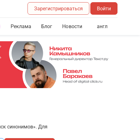
Зарегистрироваться
Войти
Реклама
Блог
англ
Новости
иск синонимов». Для