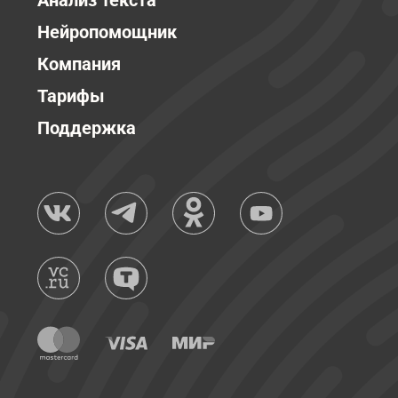
Анализ текста
Нейропомощник
Компания
Тарифы
Поддержка