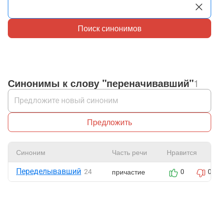
Поиск синонимов
Синонимы к слову "переначивавший"
1
Предложить
Синоним
Часть речи
Нравится
Переделывавший
причастие
24
0
0