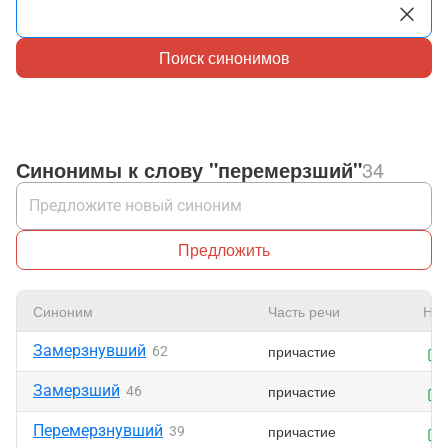
Поиск синонимов
Синонимы к слову "перемерзший"
34
Предложить
Синоним
Часть речи
Нра
Замерзнувший
причастие
62
Замерзший
причастие
46
Перемерзнувший
причастие
39