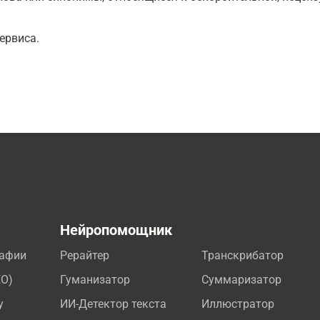
ервиса.
а
Нейропомощник
рафии
Рерайтер
Транскрибатор
EO)
Гуманизатор
Суммаризатор
у
ИИ-Детектор текста
Иллюстратор