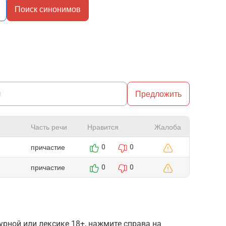
Поиск синонимов
Предложить
Часть речи
Нравится
Жалоба
причастие
0
0
причастие
0
0
рной или лексике 18+, нажмите справа на