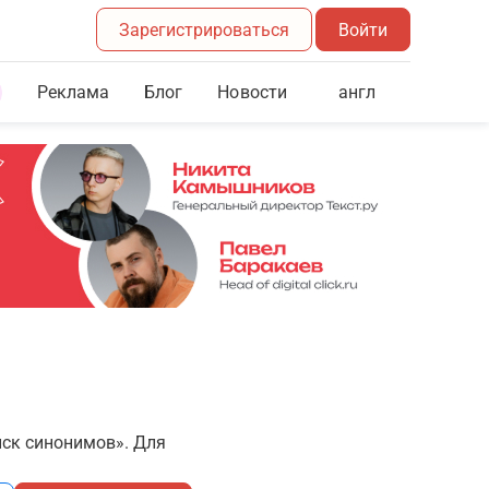
Зарегистрироваться
Войти
Реклама
Блог
англ
Новости
иск синонимов». Для