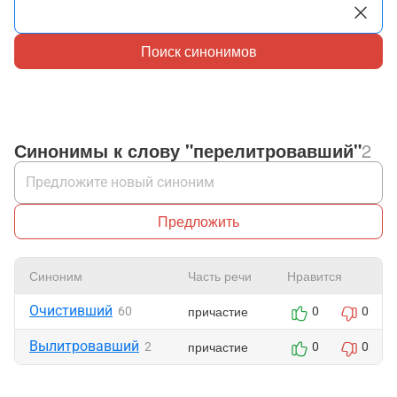
Поиск синонимов
Синонимы к слову "перелитровавший"
2
Предложить
Синоним
Часть речи
Нравится
Очистивший
причастие
60
0
0
Вылитровавший
причастие
2
0
0