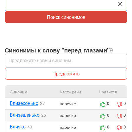
Поиск синонимов
Синонимы к слову "перед глазами"
9
Предложить
Синоним
Часть речи
Нравится
Близехонько
наречие
27
0
0
Близешенько
наречие
25
0
0
Близко
наречие
43
0
0