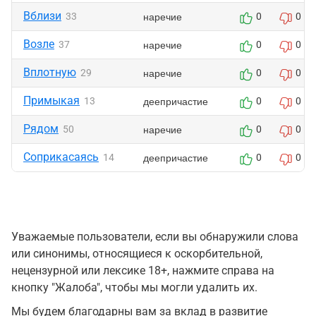
Вблизи
наречие
33
0
0
Возле
наречие
37
0
0
Вплотную
наречие
29
0
0
Примыкая
деепричастие
13
0
0
Рядом
наречие
50
0
0
Соприкасаясь
деепричастие
14
0
0
Уважаемые пользователи, если вы обнаружили слова
или синонимы, относящиеся к оскорбительной,
нецензурной или лексике 18+, нажмите справа на
кнопку "Жалоба", чтобы мы могли удалить их.
Мы будем благодарны вам за вклад в развитие