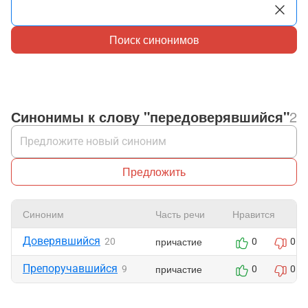
Поиск синонимов
Синонимы к слову "передоверявшийся"
2
Предложить
Синоним
Часть речи
Нравится
Доверявшийся
причастие
20
0
0
Препоручавшийся
причастие
9
0
0