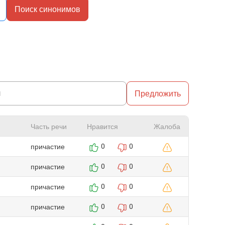
Поиск синонимов
Предложить
Часть речи
Нравится
Жалоба
причастие
0
0
причастие
0
0
причастие
0
0
причастие
0
0