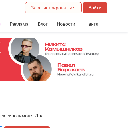
Зарегистрироваться
Войти
Реклама
Блог
англ
Новости
иск синонимов». Для