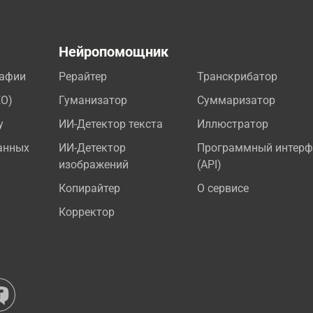
а
Нейропомощник
рафии
Рерайтер
Транскрибатор
EO)
Гуманизатор
Суммаризатор
у
ИИ-Детектор текста
Иллюстратор
анных
ИИ-Детектор
Программный интерф
изображений
(API)
Копирайтер
О сервисе
Корректор