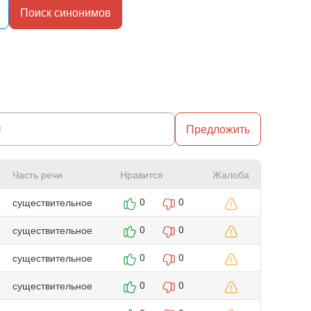
Поиск синонимов
Предложить
Часть речи
Нравится
Жалоба
существительное
0
0
существительное
0
0
существительное
0
0
существительное
0
0