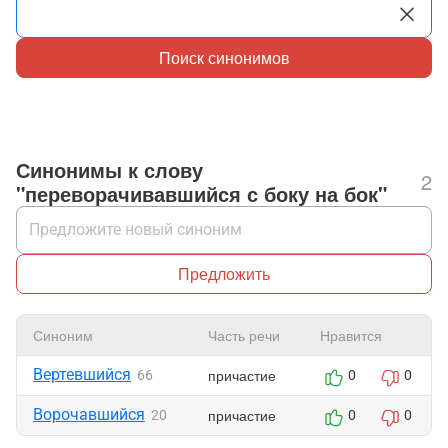
Поиск синонимов
Синонимы к слову
2
"переворачивавшийся с боку на бок"
Предложить
Синоним
Часть речи
Нравится
Вертевшийся
причастие
66
0
0
Ворочавшийся
причастие
20
0
0