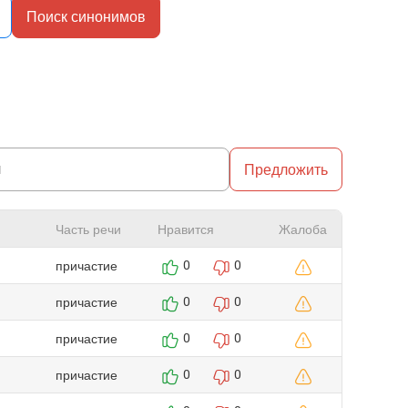
Поиск синонимов
Предложить
Часть речи
Нравится
Жалоба
причастие
0
0
причастие
0
0
причастие
0
0
причастие
0
0