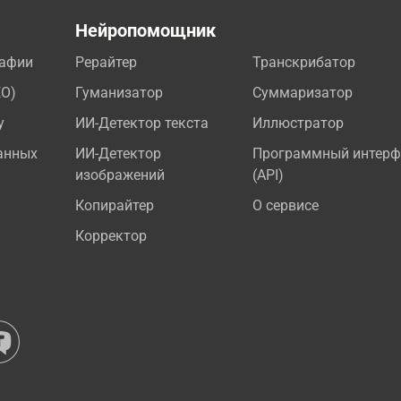
а
Нейропомощник
рафии
Рерайтер
Транскрибатор
EO)
Гуманизатор
Суммаризатор
у
ИИ-Детектор текста
Иллюстратор
анных
ИИ-Детектор
Программный интерф
изображений
(API)
Копирайтер
О сервисе
Корректор