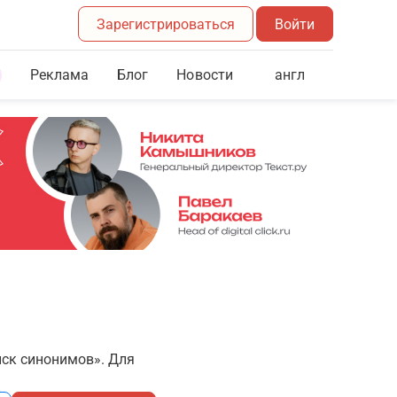
Зарегистрироваться
Войти
Реклама
Блог
англ
Новости
иск синонимов». Для