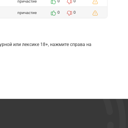
причастие
0
0
причастие
0
0
рной или лексике 18+, нажмите справа на