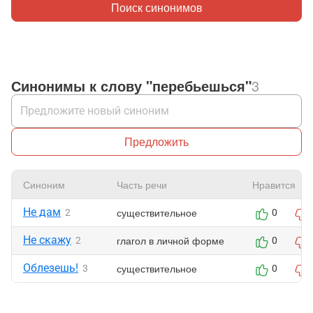
Поиск синонимов
Синонимы к слову "перебьешься"
3
Предложить
Синоним
Часть речи
Нравится
Не дам
существительное
2
0
Не скажу
глагол в личной форме
2
0
Облезешь!
существительное
3
0