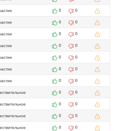
частие
0
0
частие
0
0
частие
0
0
частие
0
0
частие
0
0
частие
0
0
частие
0
0
ествительное
0
0
ествительное
0
0
ествительное
0
0
ествительное
0
0