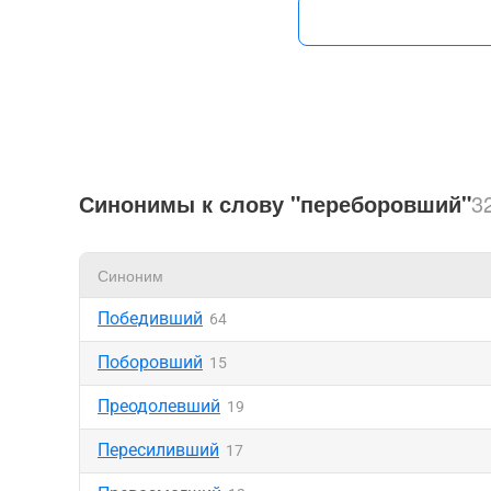
Синонимы к слову "переборовший"
3
Синоним
Победивший
64
Поборовший
15
Преодолевший
19
Пересиливший
17