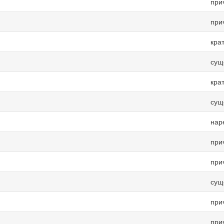
при
при
кра
сущ
кра
сущ
нар
при
при
сущ
при
при