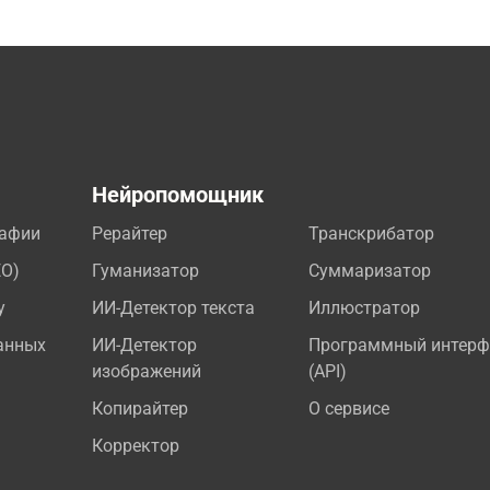
а
Нейропомощник
рафии
Рерайтер
Транскрибатор
EO)
Гуманизатор
Суммаризатор
у
ИИ-Детектор текста
Иллюстратор
анных
ИИ-Детектор
Программный интерф
изображений
(API)
Копирайтер
О сервисе
Корректор