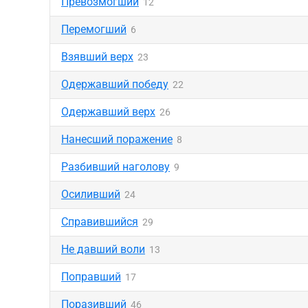
Превозмогший
12
Перемогший
6
Взявший верх
23
Одержавший победу
22
Одержавший верх
26
Нанесший поражение
8
Разбивший наголову
9
Осиливший
24
Справившийся
29
Не давший воли
13
Поправший
17
Поразивший
46