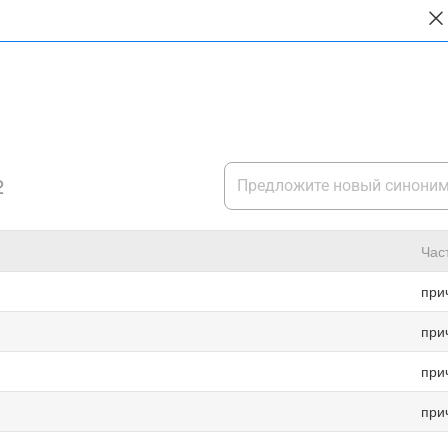
2
Час
при
при
при
при