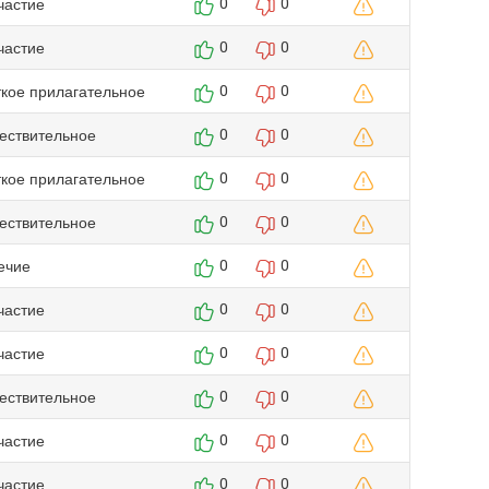
частие
0
0
частие
0
0
ткое прилагательное
0
0
ествительное
0
0
ткое прилагательное
0
0
ествительное
0
0
ечие
0
0
частие
0
0
частие
0
0
ествительное
0
0
частие
0
0
частие
0
0