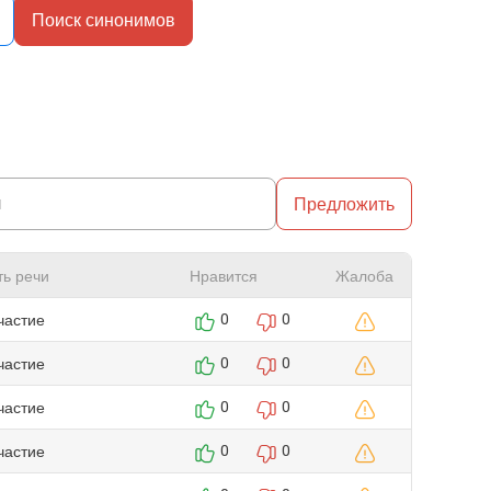
Поиск синонимов
Предложить
ть речи
Нравится
Жалоба
частие
0
0
частие
0
0
частие
0
0
частие
0
0