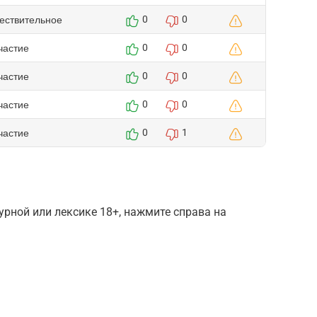
ествительное
0
0
частие
0
0
частие
0
0
частие
0
0
частие
0
1
рной или лексике 18+, нажмите справа на