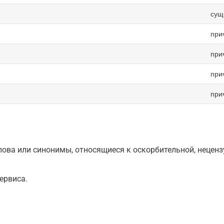
сущ
при
при
при
при
ова или синонимы, относящиеся к оскорбительной, нецензу
ервиса.