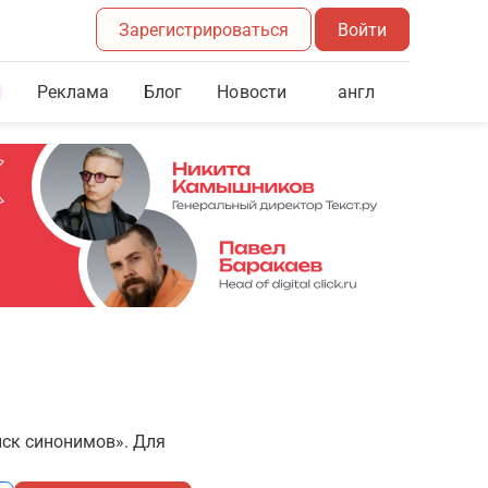
Зарегистрироваться
Войти
Реклама
Блог
англ
Новости
иск синонимов». Для