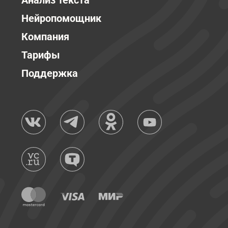
Анализ текста
Нейропомощник
Компания
Тарифы
Поддержка