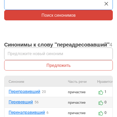
Поиск синонимов
Синонимы к слову "переадресовавший"
4
Предложить
Синоним
Часть речи
Нравится
Переправивший
причастие
20
1
Перевевший
причастие
56
0
Перенаправивший
причастие
6
0