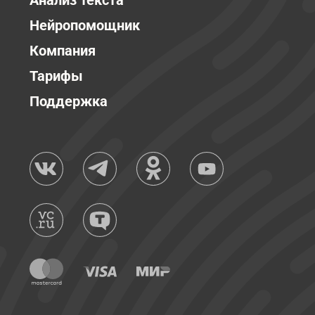
Анализ текста
Нейропомощник
Компания
Тарифы
Поддержка