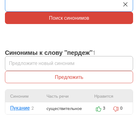
Поиск синонимов
Синонимы к слову "пердеж"
1
Предложить
Синоним
Часть речи
Нравится
Ж
Пукание
существительное
2
3
0