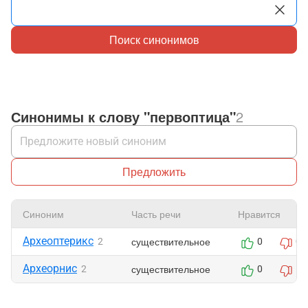
Поиск синонимов
Синонимы к слову "первоптица"
2
Предложить
Синоним
Часть речи
Нравится
Археоптерикс
существительное
2
0
0
Археорнис
существительное
2
0
1