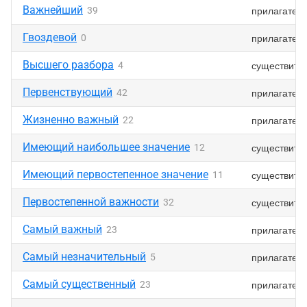
Важнейший
прилагател
39
Гвоздевой
прилагател
0
Высшего разбора
существите
4
Первенствующий
прилагател
42
Жизненно важный
прилагател
22
Имеющий наибольшее значение
существите
12
Имеющий первостепенное значение
существите
11
Первостепенной важности
существите
32
Самый важный
прилагател
23
Самый незначительный
прилагател
5
Самый существенный
прилагател
23