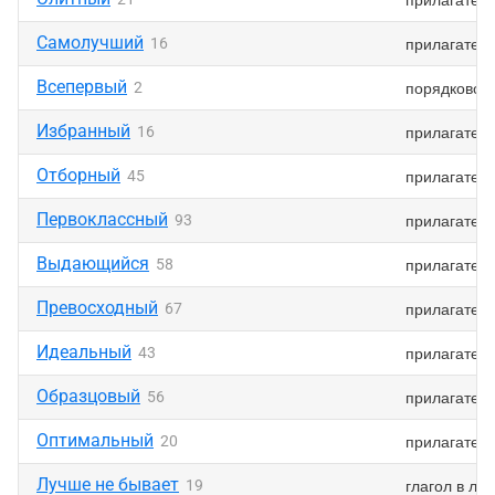
Самолучший
прилагател
16
Всепервый
порядковое
2
Избранный
прилагател
16
Отборный
прилагател
45
Первоклассный
прилагател
93
Выдающийся
прилагател
58
Превосходный
прилагател
67
Идеальный
прилагател
43
Образцовый
прилагател
56
Оптимальный
прилагател
20
Лучше не бывает
глагол в ли
19