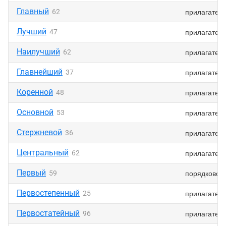
Главный
прилагател
62
Лучший
прилагател
47
Наилучший
прилагател
62
Главнейший
прилагател
37
Коренной
прилагател
48
Основной
прилагател
53
Стержневой
прилагател
36
Центральный
прилагател
62
Первый
порядковое
59
Первостепенный
прилагател
25
Первостатейный
прилагател
96