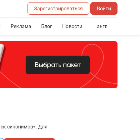
Зарегистрироваться
Войти
Реклама
Блог
англ
Новости
иск синонимов». Для