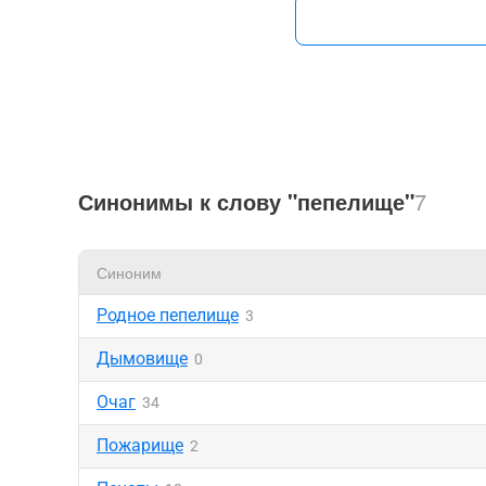
Синонимы к слову "пепелище"
7
Синоним
Родное пепелище
3
Дымовище
0
Очаг
34
Пожарище
2