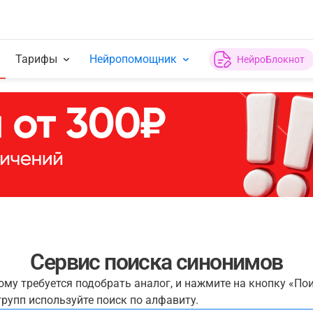
Тарифы
Нейропомощник
НейроБлокнот
Сервис поиска синонимов
рому требуется подобрать аналог, и нажмите на кнопку «По
рупп используйте поиск по алфавиту.