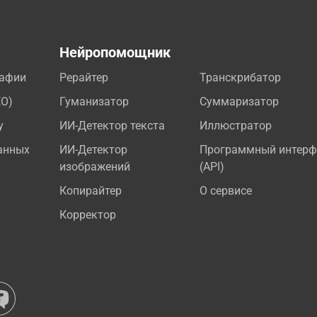
а
Нейропомощник
рафии
Рерайтер
Транскрибатор
EO)
Гуманизатор
Суммаризатор
у
ИИ-Детектор текста
Иллюстратор
анных
ИИ-Детектор
Программный интерф
изображений
(API)
Копирайтер
О сервисе
Корректор