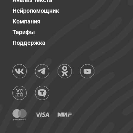
Анализ текста
Нейропомощник
Компания
Тарифы
Поддержка