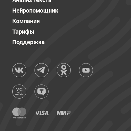
Анализ текста
Нейропомощник
Компания
Тарифы
Поддержка