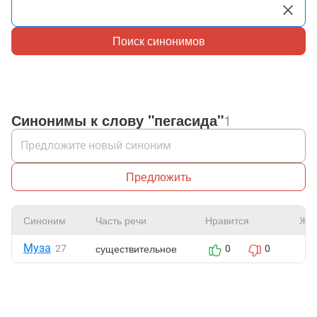
Поиск синонимов
Синонимы к слову "пегасида"
1
Предложить
Синоним
Часть речи
Нравится
Жа
Муза
существительное
27
0
0