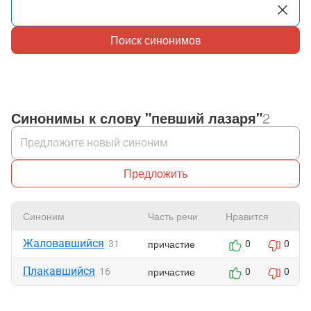
Поиск синонимов
Синонимы к слову "певший лазаря"
2
Предложить
Синоним
Часть речи
Нравится
Жаловавшийся
причастие
31
0
0
Плакавшийся
причастие
16
0
0