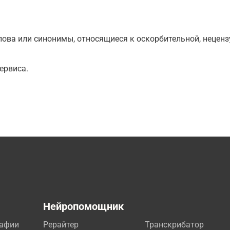
ова или синонимы, относящиеся к оскорбительной, нецензу
ервиса.
а
Нейропомощник
рафии
Рерайтер
Транскрибатор