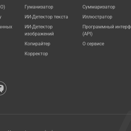
EO)
Гуманизатор
Суммаризатор
у
ИИ-Детектор текста
Иллюстратор
анных
ИИ-Детектор
Программный интерф
изображений
(API)
Копирайтер
О сервисе
Корректор