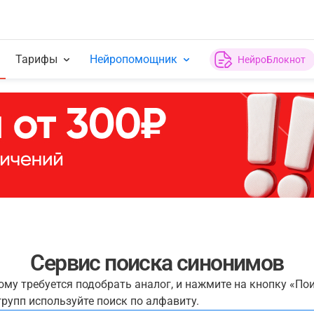
Тарифы
Нейропомощник
НейроБлокнот
Сервис поиска синонимов
рому требуется подобрать аналог, и нажмите на кнопку «По
рупп используйте поиск по алфавиту.