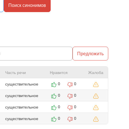
Поиск синонимов
Предложить
Часть речи
Нравится
Жалоба
существительное
0
0
существительное
0
0
существительное
0
0
существительное
0
0