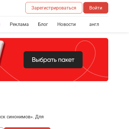
Зарегистрироваться
Войти
Реклама
Блог
англ
Новости
иск синонимов». Для