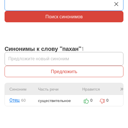
Поиск синонимов
Синонимы к слову "пахан"
1
Предложить
Синоним
Часть речи
Нравится
Жал
Отец
существительное
60
0
0