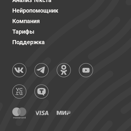
Анализ текста
Нейропомощник
Компания
Тарифы
Поддержка