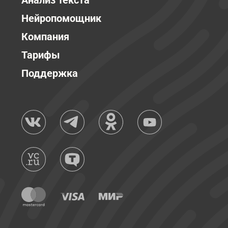
Анализ текста
Нейропомощник
Компания
Тарифы
Поддержка