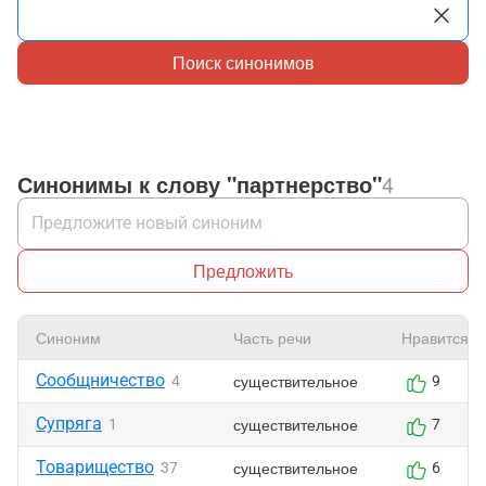
Поиск синонимов
Синонимы к слову "партнерство"
4
Предложить
Синоним
Часть речи
Нравится
Сообщничество
существительное
4
9
Супряга
существительное
1
7
Товарищество
существительное
37
6