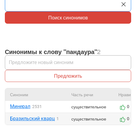
Поиск синонимов
Синонимы к слову "пандаура"
2
Предложить
Синоним
Часть речи
Нравитс
Минерал
существительное
2531
0
Бразильский кварц
существительное
1
0