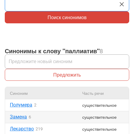
Поиск синонимов
Синонимы к слову "паллиатив"
8
Предложить
Синоним
Часть речи
Нр
Полумера
существительное
2
Замена
существительное
6
Лекарство
существительное
219