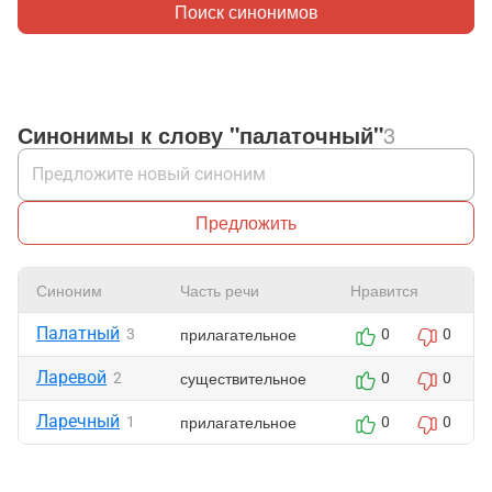
Поиск синонимов
Синонимы к слову "палаточный"
3
Предложить
Синоним
Часть речи
Нравится
Палатный
прилагательное
3
0
0
Ларевой
существительное
2
0
0
Ларечный
прилагательное
1
0
0