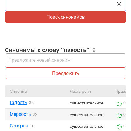
Поиск синонимов
Синонимы к слову "пакость"
19
Предложить
Синоним
Часть речи
Нравит
Гадость
существительное
35
0
Мерзость
существительное
22
0
Скверна
существительное
10
0