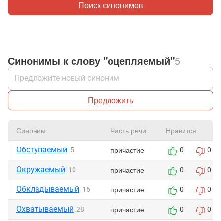
Поиск синонимов
Синонимы к слову "оцепляемый"
5
Предложить
Синоним
Часть речи
Нравится
Обступаемый
причастие
5
0
0
Окружаемый
причастие
10
0
0
Обкладываемый
причастие
16
0
0
Охватываемый
причастие
28
0
0