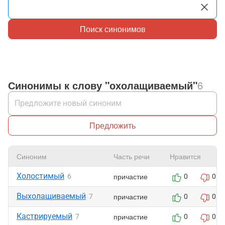
Поиск синонимов
Синонимы к слову "охолащиваемый"
6
Предложить
Синоним
Часть речи
Нравится
Холостимый
причастие
6
0
0
Выхолащиваемый
причастие
7
0
0
Кастрируемый
причастие
7
0
0