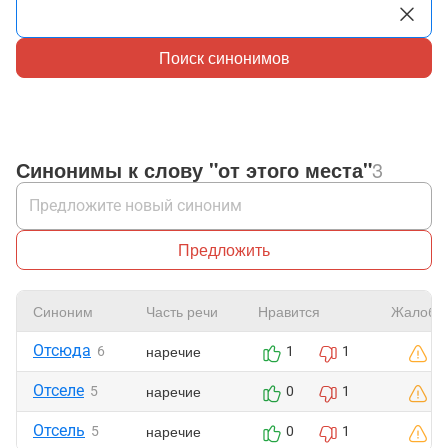
Поиск синонимов
Синонимы к слову "от этого места"
3
Предложить
Синоним
Часть речи
Нравится
Жалоба
Отсюда
наречие
6
1
1
Отселе
наречие
5
0
1
Отсель
наречие
5
0
1