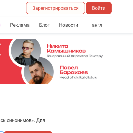
Зарегистрироваться
Войти
Реклама
Блог
англ
Новости
иск синонимов». Для