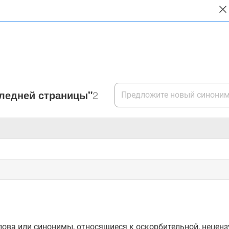
следней страницы"
2
ова или синонимы, относящиеся к оскорбительной, нецензу