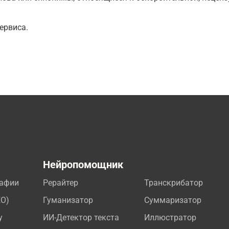
ервиса.
а
Нейропомощник
рафии
Рерайтер
Транскрибатор
EO)
Гуманизатор
Суммаризатор
у
ИИ-Детектор текста
Иллюстратор