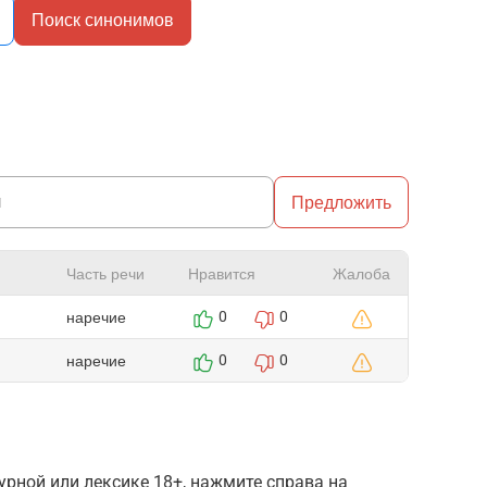
Поиск синонимов
Предложить
Часть речи
Нравится
Жалоба
наречие
0
0
наречие
0
0
рной или лексике 18+, нажмите справа на