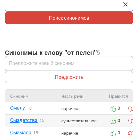
Поиск синонимов
Синонимы к слову "от пелен"
5
Предложить
Синоним
Часть речи
Нравится
Смалу
наречие
18
0
0
Сыздетства
существительное
15
0
0
Сызмала
наречие
18
0
0