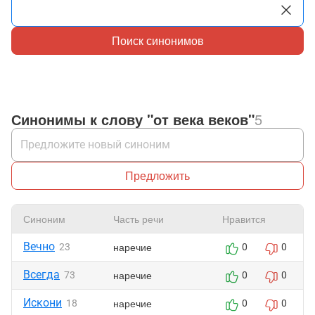
Поиск синонимов
Синонимы к слову "от века веков"
5
Предложить
Синоним
Часть речи
Нравится
Вечно
наречие
23
0
0
Всегда
наречие
73
0
0
Искони
наречие
18
0
0