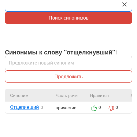
Поиск синонимов
Синонимы к слову "отщелкнувший"
1
Предложить
Синоним
Часть речи
Нравится
Жа
Отцепивший
причастие
3
0
0