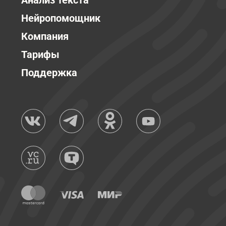
Анализ текста
Нейропомощник
Компания
Тарифы
Поддержка