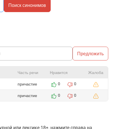
Поиск синонимов
Предложить
Часть речи
Нравится
Жалоба
причастие
0
0
причастие
0
0
рной или лексике 18+, нажмите справа на