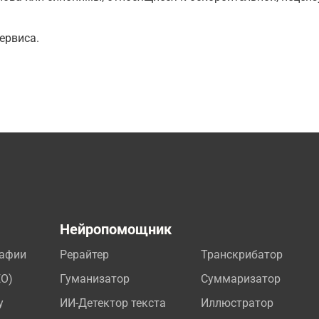
ервиса.
а
Нейропомощник
рафии
Рерайтер
Транскрибатор
EO)
Гуманизатор
Суммаризатор
у
ИИ-Детектор текста
Иллюстратор