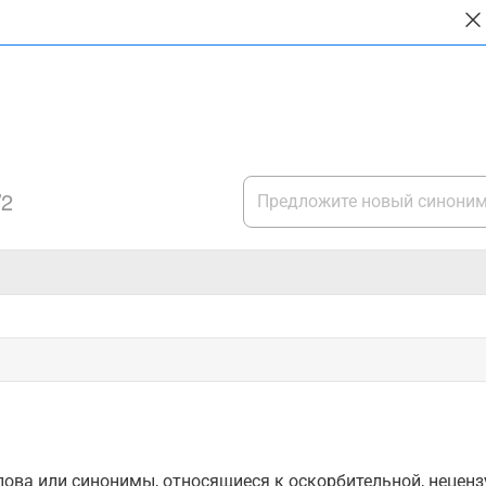
"
2
ова или синонимы, относящиеся к оскорбительной, нецензу