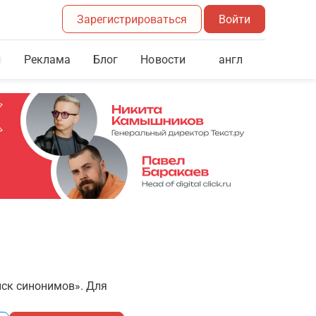
Зарегистрироваться
Войти
Реклама
Блог
англ
Новости
иск синонимов». Для