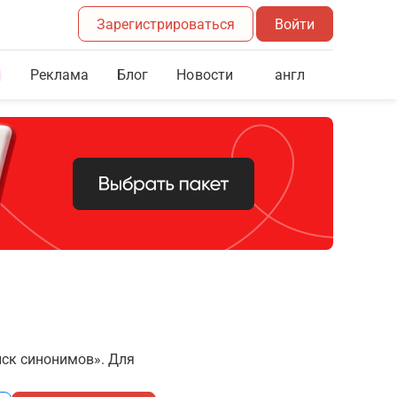
Зарегистрироваться
Войти
Реклама
Блог
англ
Новости
иск синонимов». Для