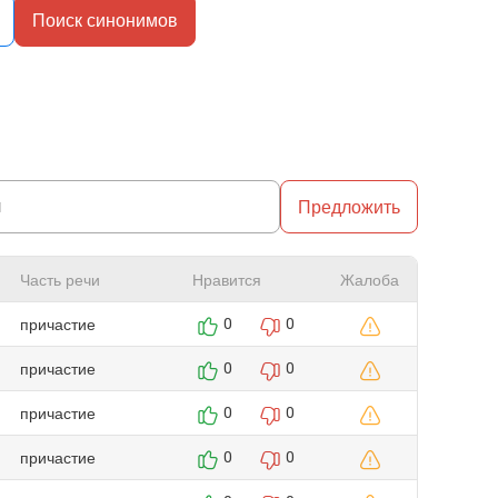
Поиск синонимов
Предложить
Часть речи
Нравится
Жалоба
причастие
0
0
причастие
0
0
причастие
0
0
причастие
0
0