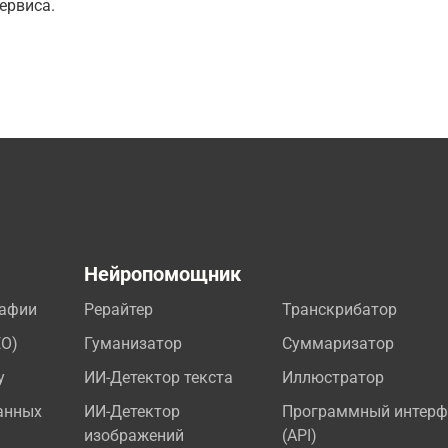
ервиса.
а
Нейропомощник
рафии
Рерайтер
Транскрибатор
EO)
Гуманизатор
Суммаризатор
у
ИИ-Детектор текста
Иллюстратор
анных
ИИ-Детектор
Программный интерф
изображений
(API)