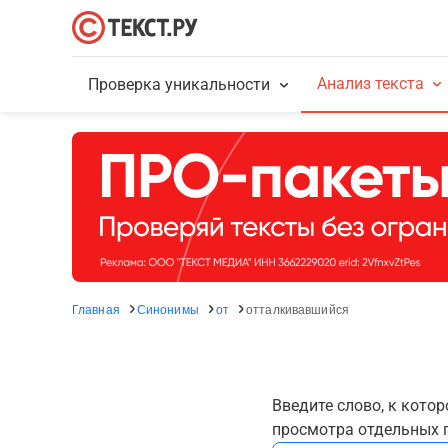
Анализ текста
Проверка уникальности
Главная
Синонимы
от
отталкивавшийся
Введите слово, к кото
просмотра отдельных г