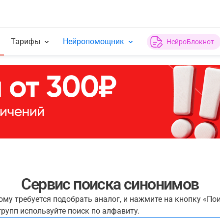
Тарифы
Нейропомощник
НейроБлокнот
Сервис поиска синонимов
рому требуется подобрать аналог, и нажмите на кнопку «По
рупп используйте поиск по алфавиту.