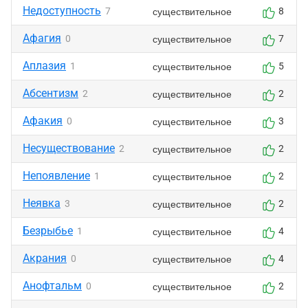
Недоступность
существительное
7
8
Афагия
существительное
0
7
Аплазия
существительное
1
5
Абсентизм
существительное
2
2
Афакия
существительное
0
3
Несуществование
существительное
2
2
Непоявление
существительное
1
2
Неявка
существительное
3
2
Безрыбье
существительное
1
4
Акрания
существительное
0
4
Анофтальм
существительное
0
2