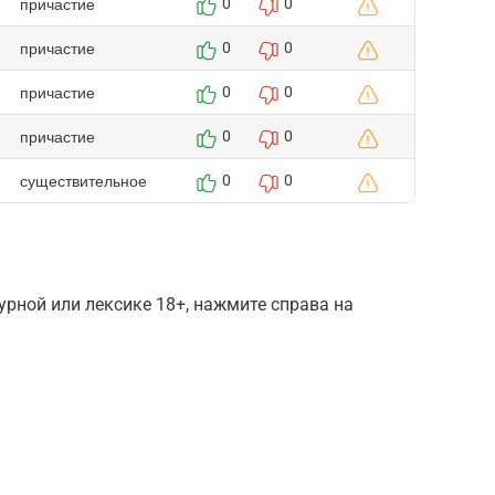
причастие
0
0
причастие
0
0
причастие
0
0
причастие
0
0
существительное
0
0
рной или лексике 18+, нажмите справа на