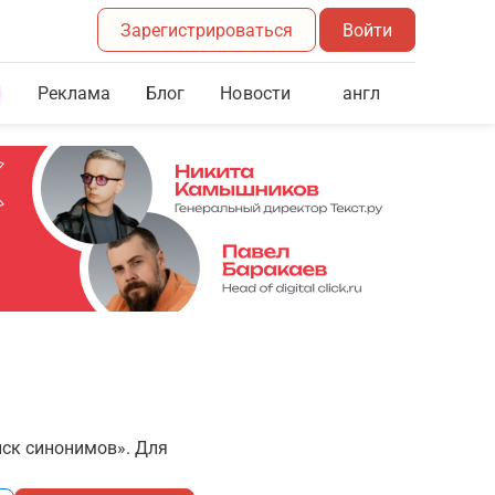
Зарегистрироваться
Войти
Реклама
Блог
англ
Новости
иск синонимов». Для