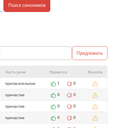
Поиск синонимов
Предложить
Часть речи
Нравится
Жалоба
прилагательное
1
0
причастие
0
0
причастие
0
0
причастие
0
0