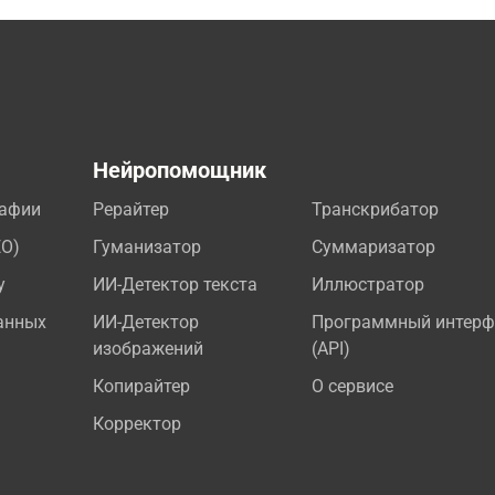
а
Нейропомощник
рафии
Рерайтер
Транскрибатор
EO)
Гуманизатор
Суммаризатор
у
ИИ-Детектор текста
Иллюстратор
анных
ИИ-Детектор
Программный интерф
изображений
(API)
Копирайтер
О сервисе
Корректор