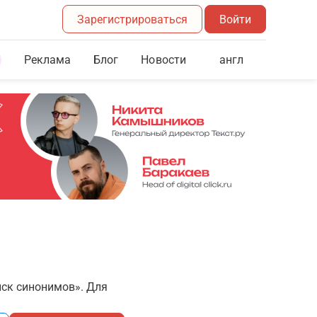
Зарегистрироваться
Войти
Реклама
Блог
англ
Новости
иск синонимов». Для