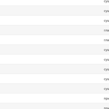
су
су
су
гл
гл
су
су
су
су
су
пр
пр