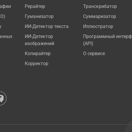
рафии
Рерайтер
Транскрибатор
EO)
Гуманизатор
Суммаризатор
у
ИИ-Детектор текста
Иллюстратор
анных
ИИ-Детектор
Программный интерф
изображений
(API)
Копирайтер
О сервисе
Корректор