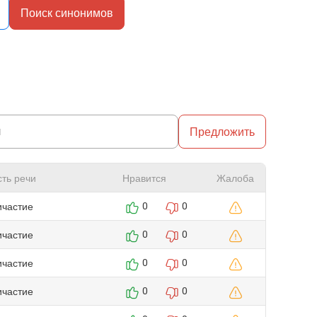
Поиск синонимов
Предложить
сть речи
Нравится
Жалоба
ичастие
0
0
ичастие
0
0
ичастие
0
0
ичастие
0
0