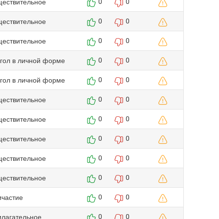
ществительное
0
0
ществительное
0
0
ществительное
0
0
агол в личной форме
0
0
агол в личной форме
0
0
ществительное
0
0
ществительное
0
0
ществительное
0
0
ществительное
0
0
ществительное
0
0
ичастие
0
0
илагательное
0
0