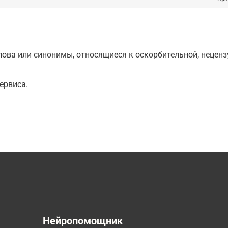
ова или синонимы, относящиеся к оскорбительной, нецензу
ервиса.
а
Нейропомощник