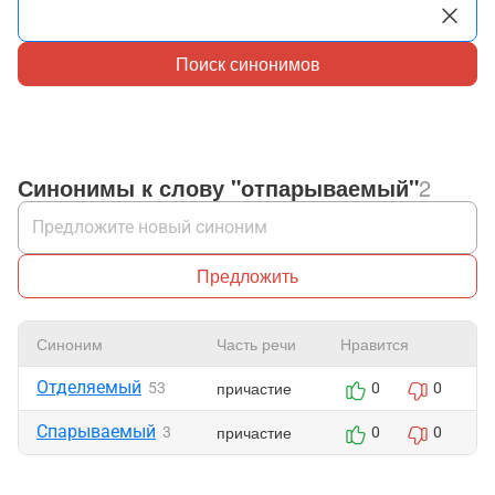
Поиск синонимов
Синонимы к слову "отпарываемый"
2
Предложить
Синоним
Часть речи
Нравится
Отделяемый
причастие
53
0
0
Спарываемый
причастие
3
0
0