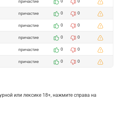
причастие
0
0
причастие
0
0
причастие
0
0
причастие
0
0
причастие
0
0
причастие
0
0
рной или лексике 18+, нажмите справа на