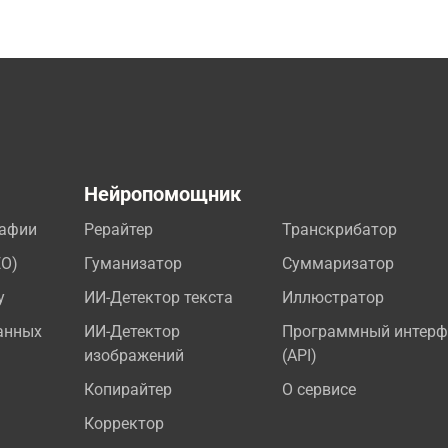
а
Нейропомощник
рафии
Рерайтер
Транскрибатор
EO)
Гуманизатор
Суммаризатор
у
ИИ-Детектор текста
Иллюстратор
анных
ИИ-Детектор
Программный интерф
изображений
(API)
Копирайтер
О сервисе
Корректор