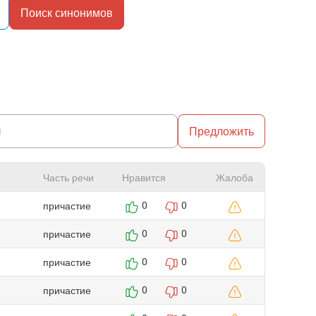
Поиск синонимов
Предложить
Часть речи
Нравится
Жалоба
причастие
0
0
причастие
0
0
причастие
0
0
причастие
0
0