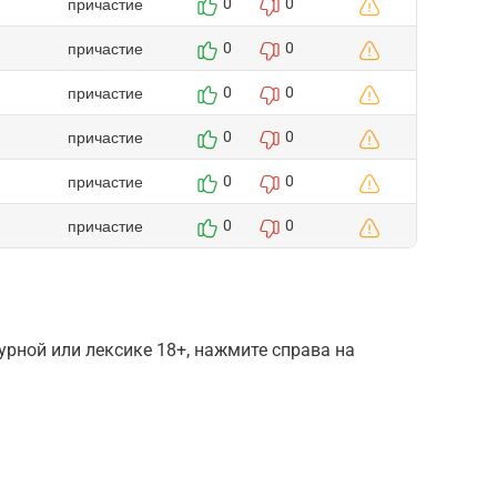
причастие
0
0
причастие
0
0
причастие
0
0
причастие
0
0
причастие
0
0
причастие
0
0
рной или лексике 18+, нажмите справа на