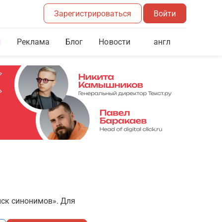
Зарегистрироваться
Войти
Реклама
Блог
англ
Новости
иск синонимов». Для