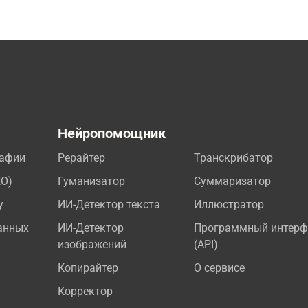
а
Нейропомощник
рафии
Рерайтер
Транскрибатор
EO)
Гуманизатор
Суммаризатор
у
ИИ-Детектор текста
Иллюстратор
анных
ИИ-Детектор
Программный интерф
изображений
(API)
Копирайтер
О сервисе
Корректор