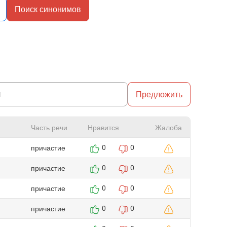
Поиск синонимов
Предложить
Часть речи
Нравится
Жалоба
причастие
0
0
причастие
0
0
причастие
0
0
причастие
0
0