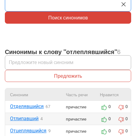
Поиск синонимов
Синонимы к слову "отлеплявшийся"
6
Предложить
Синоним
Часть речи
Нравится
Отделявшийся
причастие
67
0
0
Отлипавший
причастие
4
0
0
Отцеплявшийся
причастие
9
0
0