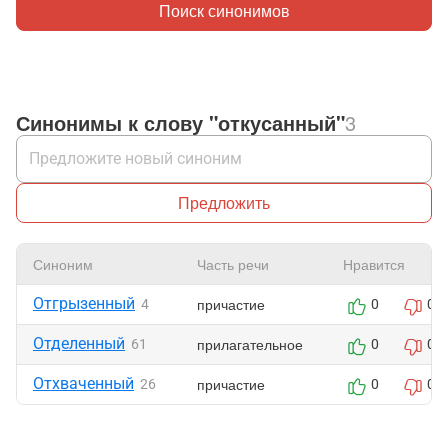
Поиск синонимов
Синонимы к слову "откусанный"
3
Предложить
Синоним
Часть речи
Нравится
Отгрызенный
причастие
4
0
0
Отделенный
прилагательное
61
0
0
Отхваченный
причастие
26
0
0